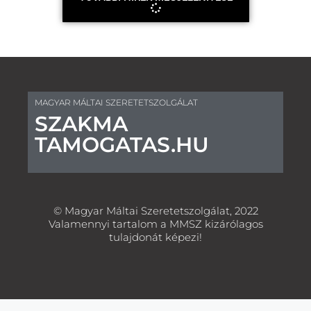
MAGYAR MÁLTAI SZERETETSZOLGÁLAT
SZAKMA
TAMOGATAS.HU
© Magyar Máltai Szeretetszolgálat, 2022
Valamennyi tartalom a MMSZ kizárólagos
tulajdonát képezi!