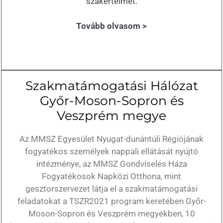
szakértelmet.
Tovább olvasom >
Szakmatámogatási Hálózat
Győr-Moson-Sopron és
Veszprém megye
Az MMSZ Egyesület Nyugat-dunántúli Régiójának
fogyatékos személyek nappali ellátását nyújtó
intézménye, az MMSZ Gondviselés Háza
Fogyatékosok Napközi Otthona, mint
gesztorszervezet látja el a szakmatámogatási
feladatokat a TSZR2021 program keretében Győr-
Moson-Sopron és Veszprém megyékben, 10