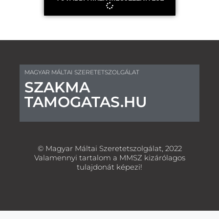
MAGYAR MÁLTAI SZERETETSZOLGÁLAT
SZAKMA
TAMOGATAS.HU
© Magyar Máltai Szeretetszolgálat, 2022
Valamennyi tartalom a MMSZ kizárólagos
tulajdonát képezi!