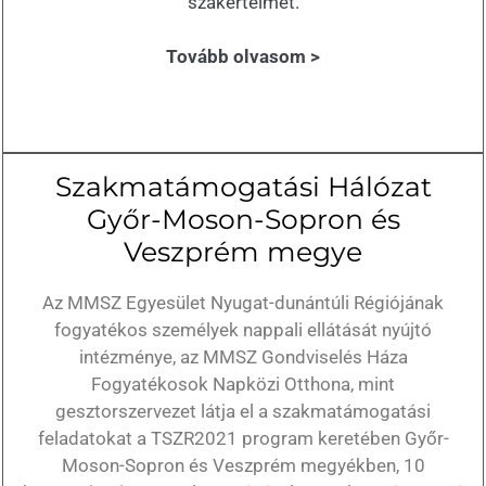
szakértelmet.
Tovább olvasom >
Szakmatámogatási Hálózat
Győr-Moson-Sopron és
Veszprém megye
Az MMSZ Egyesület Nyugat-dunántúli Régiójának
fogyatékos személyek nappali ellátását nyújtó
intézménye, az MMSZ Gondviselés Háza
Fogyatékosok Napközi Otthona, mint
gesztorszervezet látja el a szakmatámogatási
feladatokat a TSZR2021 program keretében Győr-
Moson-Sopron és Veszprém megyékben, 10