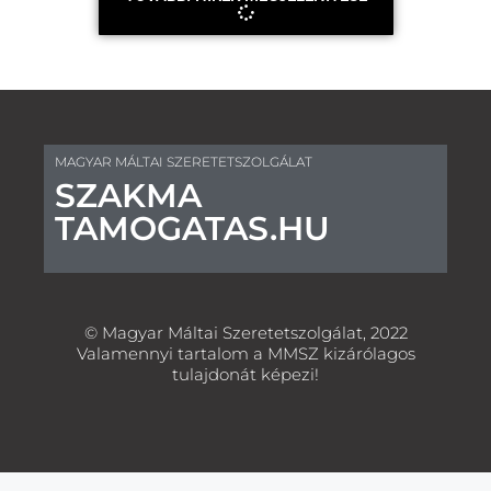
MAGYAR MÁLTAI SZERETETSZOLGÁLAT
SZAKMA
TAMOGATAS.HU
© Magyar Máltai Szeretetszolgálat, 2022
Valamennyi tartalom a MMSZ kizárólagos
tulajdonát képezi!