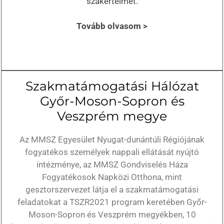
szakértelmet.
Tovább olvasom >
Szakmatámogatási Hálózat
Győr-Moson-Sopron és
Veszprém megye
Az MMSZ Egyesület Nyugat-dunántúli Régiójának
fogyatékos személyek nappali ellátását nyújtó
intézménye, az MMSZ Gondviselés Háza
Fogyatékosok Napközi Otthona, mint
gesztorszervezet látja el a szakmatámogatási
feladatokat a TSZR2021 program keretében Győr-
Moson-Sopron és Veszprém megyékben, 10